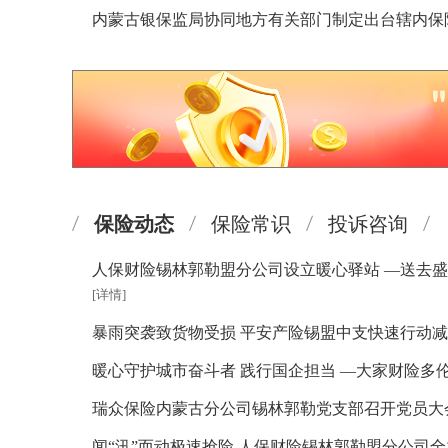
锡林郭勒盟银行保险业首届“银保杯”羽毛球、乒乓
幕
保险动态
保险常识
投诉咨询
人保财险锡林郭勒盟分公司设立暖心驿站 —送去
[详情]
暴雨突袭致货物受损 平安产险锡盟中支快速行动