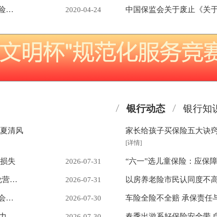
内蒙古银保监局协同地方有关部门制定出台辖内保险业首项地方标准《机动车保险理赔服务规范》
2020-04-24
球比赛及第二届足球比赛完美闭
银行动态
银行知
盛夏清风
家长给孩子买保险五大诀
[详情]
减损失
“六一”选儿童保险：应保
2026-07-31
暖心守护城市奋斗者 践行国企担当 —大家财险多伦营服获评“服务新就业群体友好商家”
以房养老险市民认同度不
2026-07-31
瑞众保险内蒙古分公司锡林郭勒党支部召开党员大会学习贯彻习近平总书记在庆祝中国共产党成立105周年大会上的重要讲话精神
车险全险不全赔 承保责任
2026-07-30
闻“汛”而动极速抢险 人保财险锡林郭勒盟分公司全力应对7·23特大暴雨灾害
春季出游系好保险安全带 
2026-07-30